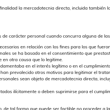
nalidad la mercadotecnia directa, incluida también l
os de carácter personal cuando concurra alguna de las
ecesarios en relación con los fines para los que fuero
onales se ha basado en el consentimiento que prestast
 en otra causa que lo legitime.
ndamentaba en el interés legítimo o en el cumplimiento
 han prevalecido otros motivos para legitimar el trata
ersonales sean objeto de mercadotecnia directa, inclu
atados ilícitamente o deben suprimirse para el cumpli
o, de tal forma que puede ser factible no proceder a 