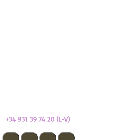
Nosotras
¿Necesitas apoyo?
Colabora
Transparencia
Actualidad
+34 931 39 74 20 (L-V)