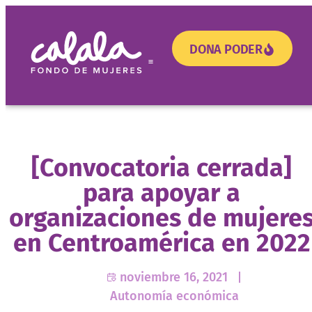
DONA PODER
¿Necesitas apoyo?
[Convocatoria cerrada]
para apoyar a
organizaciones de mujere
en Centroamérica en 2022
noviembre 16, 2021
Autonomía económica