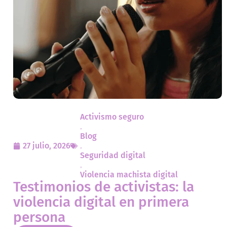
Activismo seguro
,
Blog
27 julio, 2026
,
Seguridad digital
,
Violencia machista digital
Testimonios de activistas: la
violencia digital en primera
persona