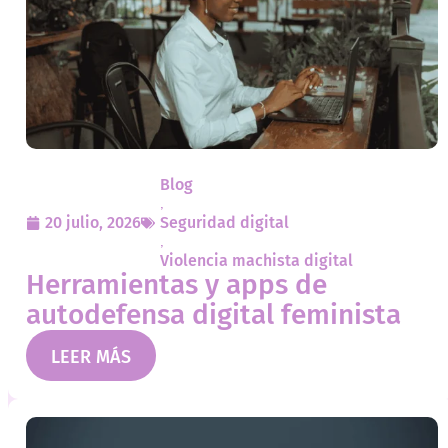
Blog
,
20 julio, 2026
Seguridad digital
,
Violencia machista digital
Herramientas y apps de
autodefensa digital feminista
LEER MÁS