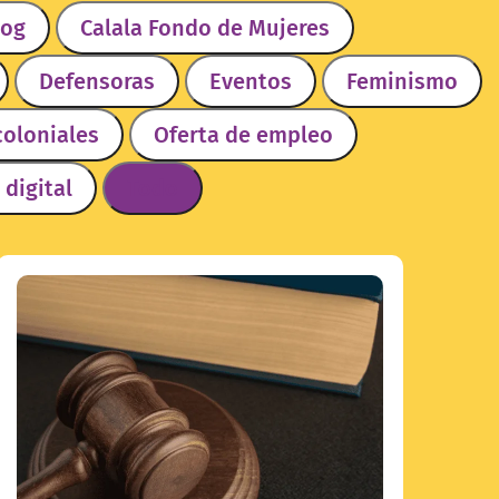
log
Calala Fondo de Mujeres
Defensoras
Eventos
Feminismo
coloniales
Oferta de empleo
 digital
Todo