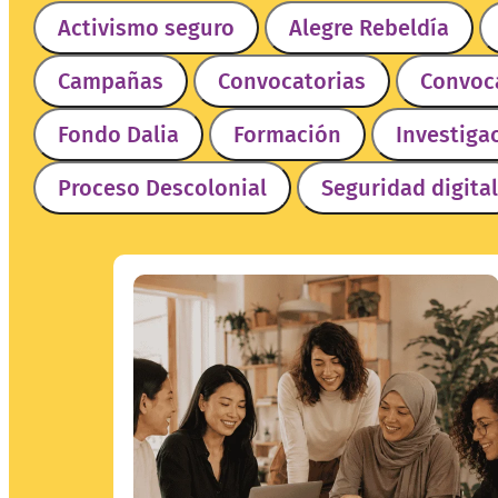
Activismo seguro
Alegre Rebeldía
Campañas
Convocatorias
Convoca
Fondo Dalia
Formación
Investiga
Proceso Descolonial
Seguridad digital