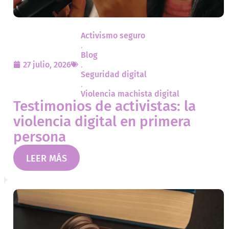
Activismo seguro
,
Blog
27 julio, 2026
,
Seguridad digital
,
Violencia machista digital
Testimonios de activistas: la
violencia digital en primera
persona
LEER MÁS