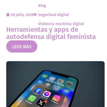
Blog
,
20 julio, 2026
Seguridad digital
,
Violencia machista digital
Herramientas y apps de
autodefensa digital feminista
LEER MÁS