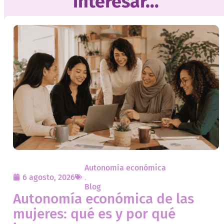
interesar...
Autonomía económica
6 agosto, 2026
,
Blog
Autonomía económica de las
mujeres: qué es y por qué