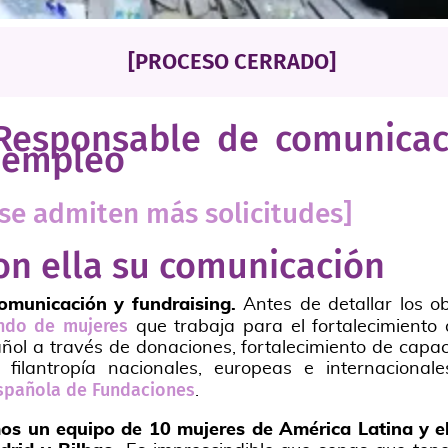
[PROCESO CERRADO]
esponsable de comunicac
 empleo
 se admiten más solicitudes]
con ella su comunicación
omunicación y fundraising.
Antes de detallar los o
ndo de mujeres
que trabaja para el fortalecimiento
ñol a través de donaciones, fortalecimiento de capa
ilantropía nacionales, europeas e internacional
spañola de Fundaciones
.
s un equipo de 10 mujeres de América Latina y el 