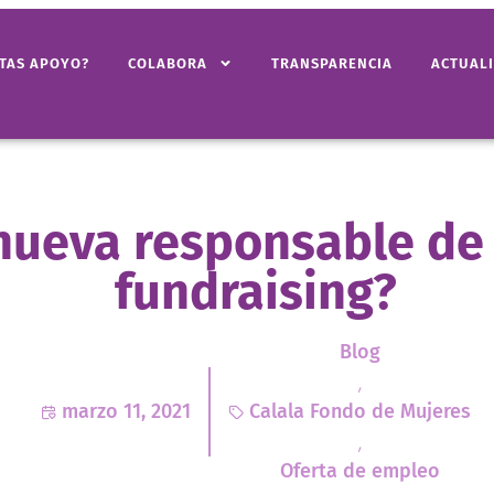
ITAS APOYO?
COLABORA
TRANSPARENCIA
ACTUAL
 nueva responsable de
fundraising?
Blog
,
marzo 11, 2021
Calala Fondo de Mujeres
,
Oferta de empleo