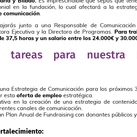
drid y Bilbao.
Es imprescindible que sepas que te
lonial en la fundación, lo cual afectará a la estrat
e comunicación
.
abajarás junto a una Responsable de Comunicación 
ctora Ejecutiva y la Directora de Programas.
Para tra
e 37,5 horas y un salario entre los 24.000€ y 30.0
e tareas para nuestra 
e una Estrategia de Comunicación para los próximos 3
ar esta
oferta de empleo
estratégica.
cutiva en la creación de una estrategia de contenid
erentes canales de comunicación.
 un Plan Anual de Fundraising con donantes públicos y
rtalecimiento: