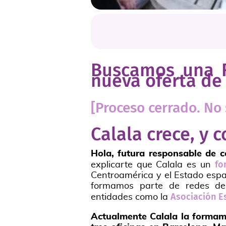
Buscamos una R
nueva oferta de
[Proceso cerrado. No
Calala crece, y 
Hola, futura responsable de c
fo
explicarte que Calala es un
Centroamérica y el Estado espa
formamos parte de redes de f
Asociación E
entidades como la
Actualmente Calala la formamo