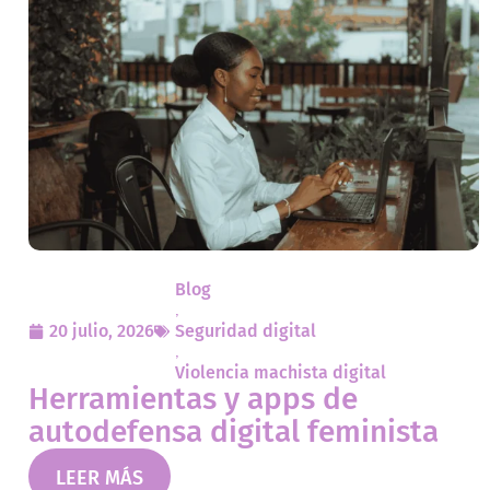
Blog
,
20 julio, 2026
Seguridad digital
,
Violencia machista digital
Herramientas y apps de
autodefensa digital feminista
LEER MÁS