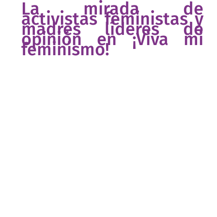
La mirada de
activistas feministas y
madres líderes de
opinión en ¡Viva mi
feminismo!