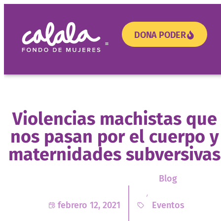
DONA PODER
¿Necesitas apoyo?
Violencias machistas que
nos pasan por el cuerpo y
maternidades subversivas
Blog
,
febrero 12, 2021
Eventos
,