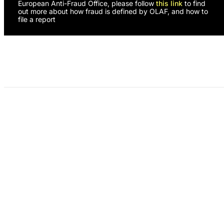
European Anti-Fraud Office, please follow
this link
to find
out more about how fraud is defined by OLAF, and how to
file a report
Programas
Nosotras
¿Necesitas apoyo?
Colabora