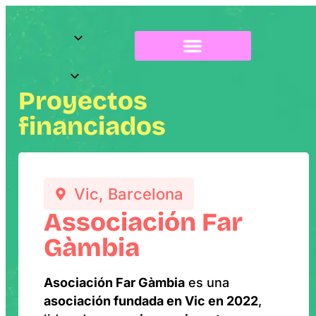
Sobre Radix
Proyectos
financiados
Vic, Barcelona
Associación Far
Gàmbia
Asociación Far Gàmbia
es una
asociación fundada en Vic en 2022
,