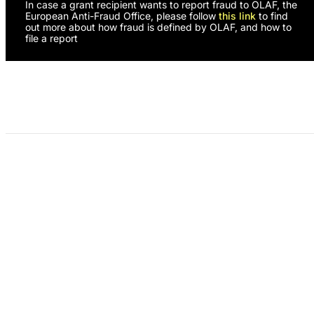
In case a grant recipient wants to report fraud to OLAF, the
European Anti-Fraud Office, please follow
this link
to find
out more about how fraud is defined by OLAF, and how to
file a report
Programas
Nosotras
¿Necesitas apoyo?
Colabora