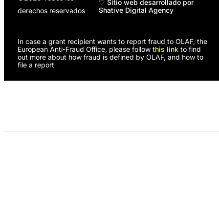
♡ Sitio web desarrollado por
Shative Digital Agency
derechos reservados
In case a grant recipient wants to report fraud to OLAF, the
European Anti-Fraud Office, please follow
this link
to find
out more about how fraud is defined by OLAF, and how to
file a report
Programas
Nosotras
¿Necesitas apoyo?