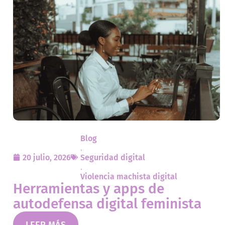
Blog
,
20 julio, 2026
Seguridad digital
,
Violencia machista digital
Herramientas y apps de
autodefensa digital feminista
LEER MÁS