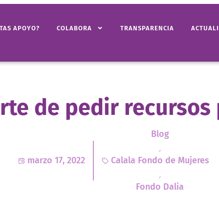
ITAS APOYO?
COLABORA
TRANSPARENCIA
ACTUAL
arte de pedir recursos
Blog
,
marzo 17, 2022
Calala Fondo de Mujeres
,
Fondo Dalia