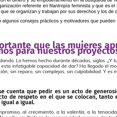
 con el dinero y su empoderamiento en la búsqueda de re
nización referente en filantropía feminista y que es e
que se organizan y trabajan por sus derechos y los de o
 algunos consejos prácticos y motivadores que pueden s
ortante que las mujeres a
mos para nuestros proyecto
ando. Lo hemos hecho durante décadas, siglos. ¿Y t
sta infatigable capacidad de dar? Ha llegado el mom
ión, sin reparo, sin complejos, sin culpabilidad. Y es
se cuenta que pedir es un acto de generos
cto de respeto en el que se colocan, tanto
igual a igual.
promiso, al crecimiento, a la valentía, a la tenacidad