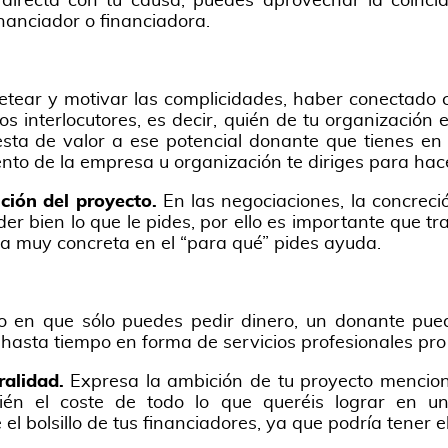
 directa con tu causa, puedes aprovechar la coinci
inanciador o financiadora.
tear y motivar las complicidades, haber conectado co
os interlocutores, es decir, quién de tu organizació
sta de valor a ese potencial donante que tienes en
nto de la empresa u organización te diriges para hacer
ción del proyecto.
En las negociaciones, la concreci
er bien lo que le pides, por ello es importante que t
a muy concreta en el “para qué” pides ayuda.
o en que sólo puedes pedir dinero, un donante pue
hasta tiempo en forma de servicios profesionales pro
ralidad.
Expresa la ambición de tu proyecto mencion
ién el coste de todo lo que queréis lograr en u
l bolsillo de tus financiadores, ya que podría tener el