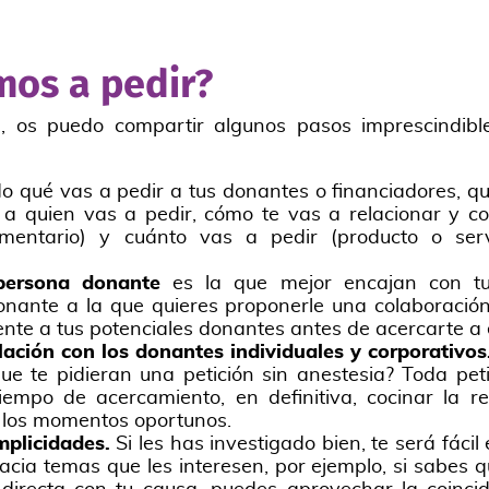
os a pedir?
, os puedo compartir algunos pasos imprescindible
o qué vas a pedir a tus donantes o financiadores, qu
 a quien vas a pedir, cómo te vas a relacionar y co
umentario) y cuánto vas a pedir (producto o ser
 persona donante
es la que mejor encajan con t
nante a la que quieres proponerle una colaboració
e a tus potenciales donantes antes de acercarte a e
elación con los donantes individuales y corporativos
que te pidieran una petición sin anestesia? Toda pet
tiempo de acercamiento, en definitiva, cocinar la r
n los momentos oportunos.
mplicidades.
Si les has investigado bien, te será fác
hacia temas que les interesen, por ejemplo, si sabes